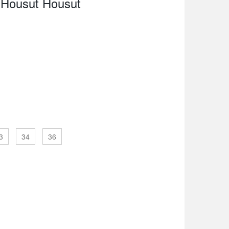
o Housut Housut
3
34
36