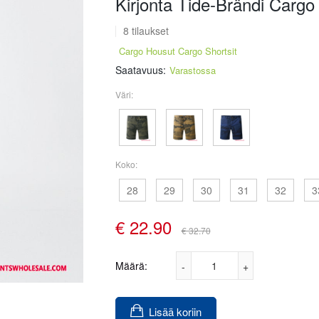
Kirjonta Tide-Brändi Carg
8 tilaukset
Cargo Housut Cargo Shortsit
Saatavuus:
Varastossa
Väri:
Koko:
28
29
30
31
32
3
€
22.90
€ 32.70
Määrä:
Lisää koriin