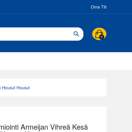
Oma Tili
0
go Housut Housut
iointi Armeijan Vihreä Kesä