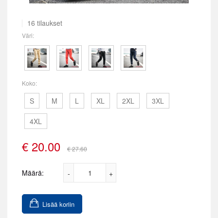
16 tilaukset
Väri:
Koko:
S
M
L
XL
2XL
3XL
4XL
€
20.00
€ 27.60
Määrä:
Lisää koriin