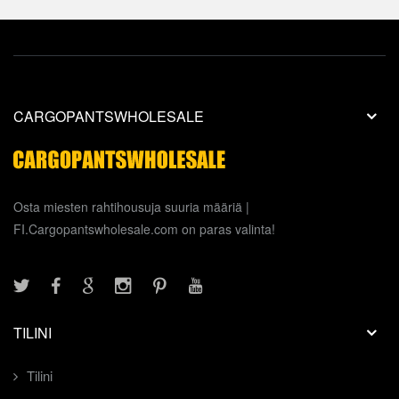
CARGOPANTSWHOLESALE
Osta miesten rahtihousuja suuria määriä |
FI.Cargopantswholesale.com on paras valinta!
TILINI
Tilini