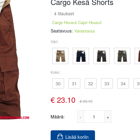
Cargo Kesä Shorts
4 tilaukset
Cargo Housut Capri Housut
Saatavuus:
Varastossa
Väri:
Koko:
30
31
32
33
34
3
€
23.10
€ 33.10
Määrä:
Lisää koriin