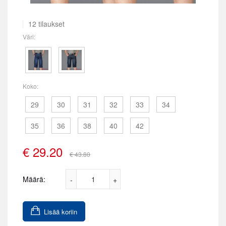
12 tilaukset
Väri:
Koko:
29
30
31
32
33
34
35
36
38
40
42
€
29.20
€ 43.80
Määrä:
Lisää koriin