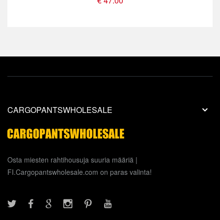
€ 47.00
CARGOPANTSWHOLESALE
Osta miesten rahtihousuja suuria määriä |
FI.Cargopantswholesale.com on paras valinta!