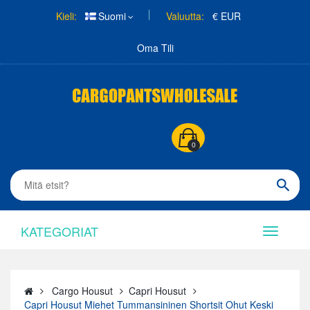
Kieli:
Suomi
Valuutta:
€ EUR
Oma Tili
0
KATEGORIAT
Cargo Housut
Capri Housut
Capri Housut Miehet Tummansininen Shortsit Ohut Keski